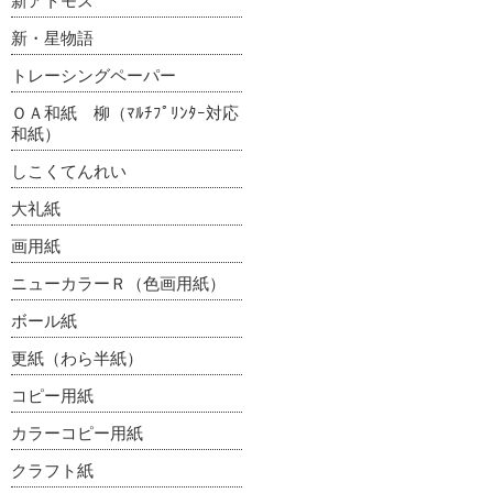
新アトモス
新・星物語
トレーシングペーパー
ＯＡ和紙 柳（ﾏﾙﾁﾌﾟﾘﾝﾀｰ対応
和紙）
しこくてんれい
大礼紙
画用紙
ニューカラーＲ（色画用紙）
ボール紙
更紙（わら半紙）
コピー用紙
カラーコピー用紙
クラフト紙