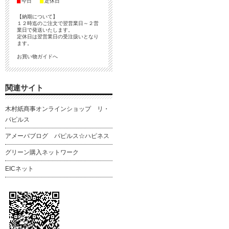
■
■
今日
定休日
【納期について】
１２時迄のご注文で翌営業日～２営
業日で発送いたします。
定休日は翌営業日の受注扱いとなり
ます。
お買い物ガイドへ
関連サイト
木村紙商事オンラインショップ リ・
パピルス
アメーバブログ パピルス☆ハピネス
グリーン購入ネットワーク
EICネット