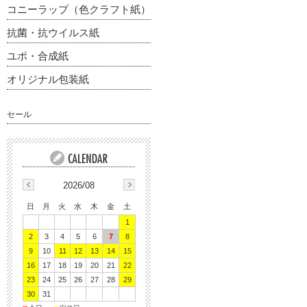
コニーラップ（色クラフト紙）
抗菌・抗ウイルス紙
ユポ・合成紙
オリジナル包装紙
セール
2026/08
日
月
火
水
木
金
土
1
2
3
4
5
6
7
8
9
10
11
12
13
14
15
16
17
18
19
20
21
22
23
24
25
26
27
28
29
30
31